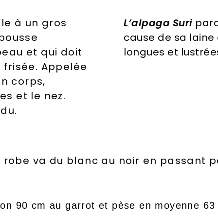
e à un gros
L’alpaga Suri
para
 pousse
cause de sa laine
eau et qui doit
longues et lustr
t frisée.
Appelée
on corps,
es et le nez.
ndu.
 robe va du blanc au noir en passant p
ron 90 cm au garrot et pèse en moyenne 63